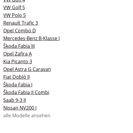
VW Golf 5
VW Polo 5
Renault Trafic 3
Opel Combo D
Mercedes-Benz B-Klasse I
Škoda Fabia III
Opel Zafira A
Kia Picanto 3
Opel Astra G Caravan
Fiat Doblò II
Škoda Fabia I
Škoda Fabia II Combi
Saab 9-3 II
Nissan NV200 I
alle Modelle ansehen