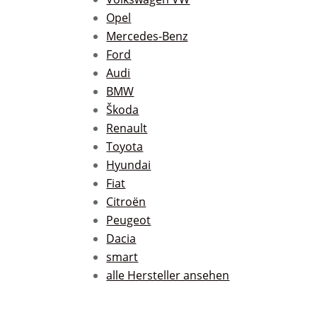
Opel
Mercedes-Benz
Ford
Audi
BMW
Škoda
Renault
Toyota
Hyundai
Fiat
Citroën
Peugeot
Dacia
smart
alle Hersteller ansehen