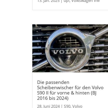
13. Jan. 2025
|
up!
,
Volkswagen VW
Die passenden
Scheibenwischer für den Volvo
S90 II für vorne & hinten (BJ
2016 bis 2024)
28. Juni 2024
|
S90
,
Volvo