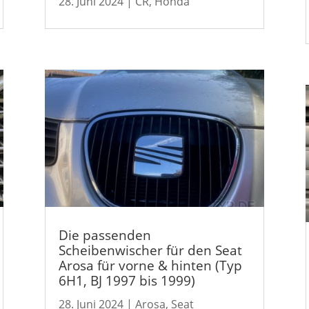
28. Juni 2024
|
CR
,
Honda
Die passenden
Scheibenwischer für den Seat
Arosa für vorne & hinten (Typ
6H1, BJ 1997 bis 1999)
28. Juni 2024
|
Arosa
,
Seat