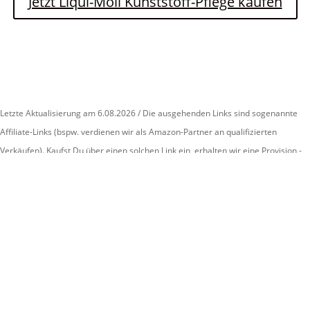
Jetzt Liqui-Moli Kunststoff-Pflege kaufen
Letzte Aktualisierung am 6.08.2026 / Die ausgehenden Links sind sogenannte
Affiliate-Links (bspw. verdienen wir als Amazon-Partner an qualifizierten
Verkäufen). Kaufst Du über einen solchen Link ein, erhalten wir eine Provision -
selbstverständlich ohne Mehrkosten für Dich. Wenn Ihr diese Links nutzt,
bedanken wir uns herzlich! / Bilder von der Amazon Product Advertising API.