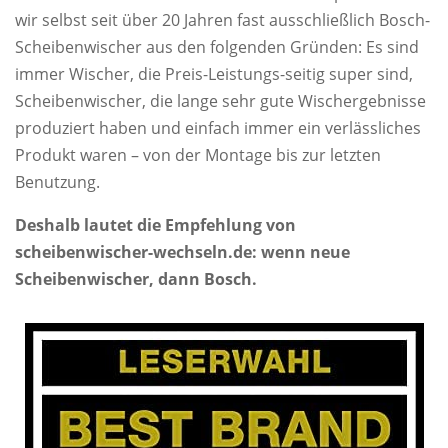
wir selbst seit über 20 Jahren fast ausschließlich Bosch-
Scheibenwischer aus den folgenden Gründen: Es sind
immer Wischer, die Preis-Leistungs-seitig super sind,
Scheibenwischer, die lange sehr gute Wischergebnisse
produziert haben und einfach immer ein verlässliches
Produkt waren – von der Montage bis zur letzten
Benutzung.
Deshalb lautet die Empfehlung von
scheibenwischer-wechseln.de: wenn neue
Scheibenwischer, dann Bosch.