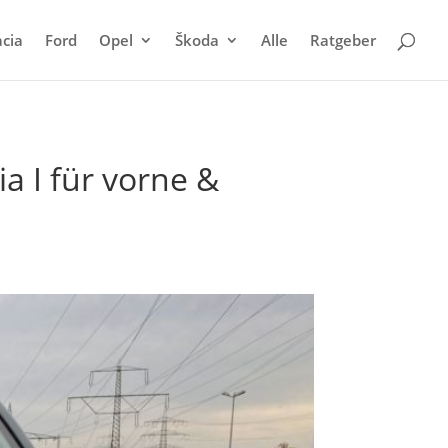
cia
Ford
Opel
Škoda
Alle
Ratgeber
a I für vorne &