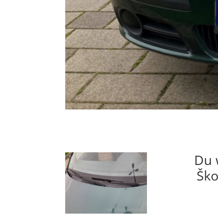
Du 
Ško