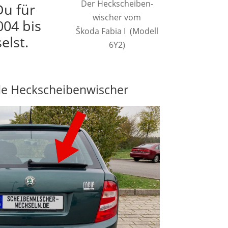
Der Heck­scheiben­
Du für
wischer vom
004 bis
Škoda Fabia I (Modell
elst.
6Y2)
e Heckscheibenwischer