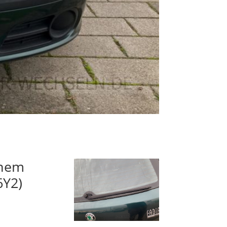
inem
6Y2)