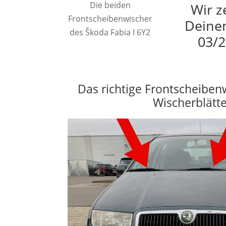
Die beiden
Wir z
Frontscheibenwischer
Deinen
des Škoda Fabia I 6Y2
03/2
Das richtige Frontscheiben
Wischerblätt