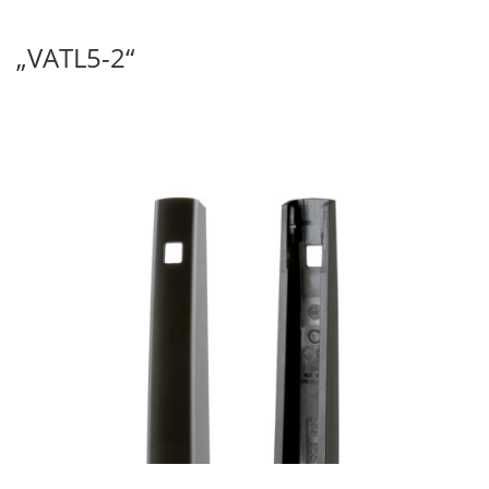
„VATL5-2“