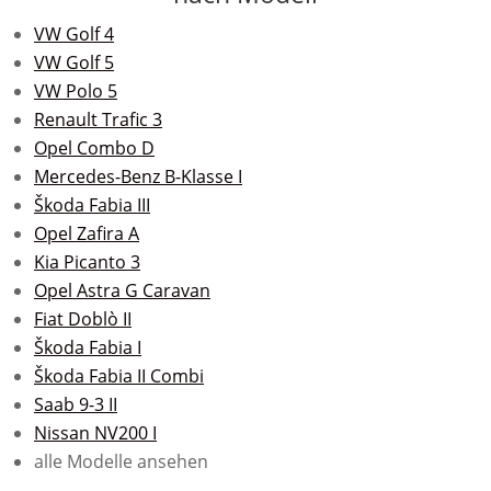
VW Golf 4
VW Golf 5
VW Polo 5
Renault Trafic 3
Opel Combo D
Mercedes-Benz B-Klasse I
Škoda Fabia III
Opel Zafira A
Kia Picanto 3
Opel Astra G Caravan
Fiat Doblò II
Škoda Fabia I
Škoda Fabia II Combi
Saab 9-3 II
Nissan NV200 I
alle Modelle ansehen