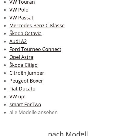
VW Touran
VW Polo
VW Passat
Mercedes-Benz C-Klasse
Škoda Octavia
Audi A2
Ford Tourneo Connect
Opel Astra
Škoda Citigo
Citroën Jumper
Peugeot Boxer
Fiat Ducato
VW up!
smart ForTwo
alle Modelle ansehen
nach Modell