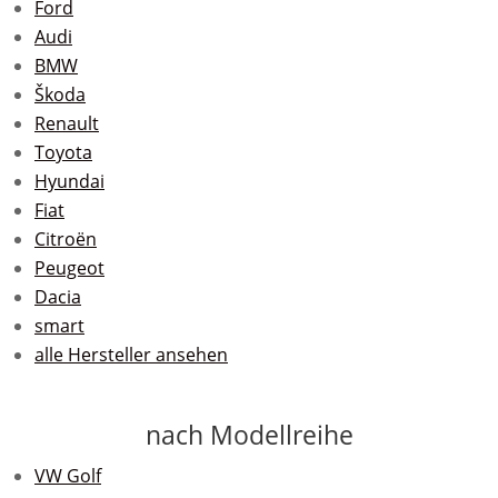
Ford
Audi
BMW
Škoda
Renault
Toyota
Hyundai
Fiat
Citroën
Peugeot
Dacia
smart
alle Hersteller ansehen
nach Modellreihe
VW Golf