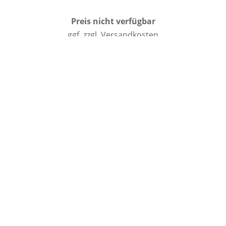
Preis nicht verfügbar
ggf. zzgl. Versandkosten
Jetzt Sonax Gummi-Pflege kaufen