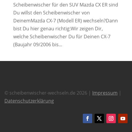
Scheibenwischer für den SUV Mazda CX ER sind
Du willst den Scheibenwischer von
DeinemMazda CX-7 (Modell ER) wechseln?Dann
bist Du hier genau richtig:Wir zeigen Dir,
welche Scheibenwischer Du für Deinen CX-7
(Baujahr 09/2006 bis...
© scheibenwischer-wechseln.de 2026 |
Impressum
|
Datenschutzerklärung