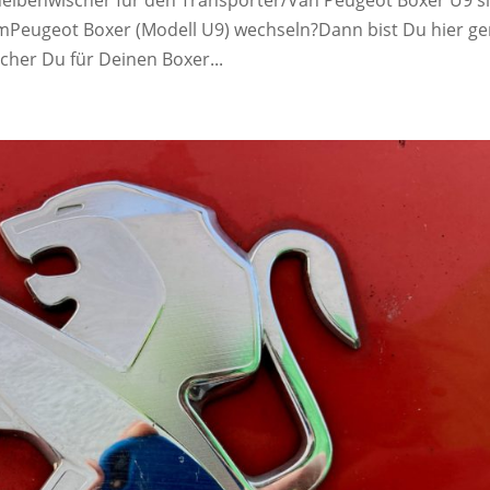
emPeugeot Boxer (Modell U9) wechseln?Dann bist Du hier g
scher Du für Deinen Boxer...