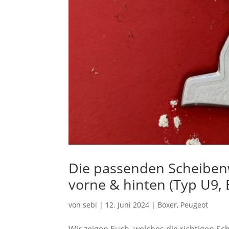
Die passenden Scheibenw
vorne & hinten (Typ U9, 
von
sebi
|
12. Juni 2024
|
Boxer
,
Peugeot
Wir zeigen Euch, welches die richtigen S