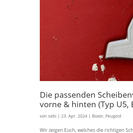
Die passenden Scheibenw
vorne & hinten (Typ U5, 
von
sebi
|
23. Apr. 2024
|
Boxer
,
Peugeot
Wir zeigen Euch, welches die richtigen S