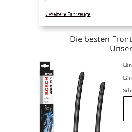
« Ältere Einträge
Die besten Front
Unser
Län
Län
Sch