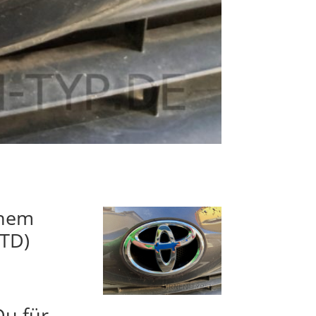
inem
JTD)
Du für