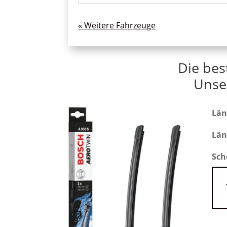
« Ältere Einträge
Die bes
Unse
Län
Län
Sch