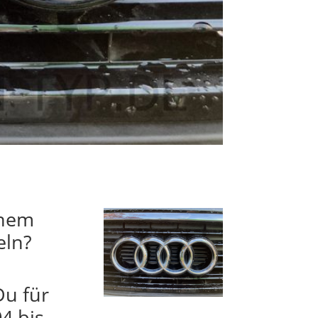
inem
eln?
Du für
4 bis