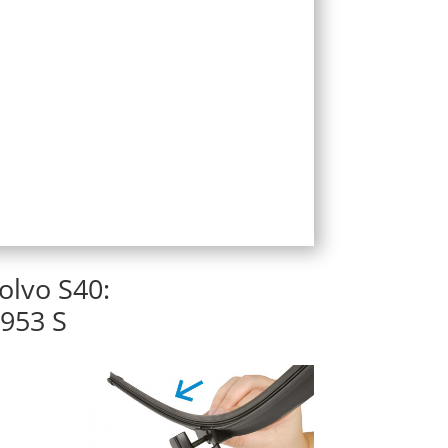
olvo S40:
953 S