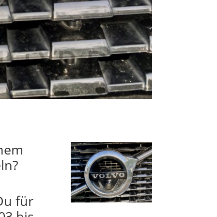
inem
ln?
Du für
03 bis