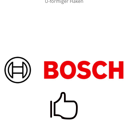
U-förmiger Haken
