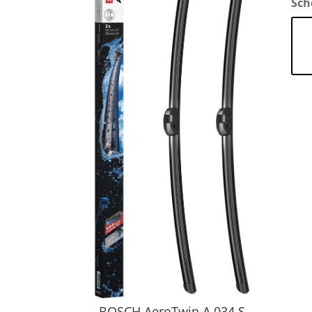
Sch
BOSCH AeroTwin A 034 S