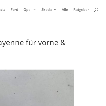
cia
Ford
Opel
Škoda
Alle
Ratgeber
ayenne für vorne &