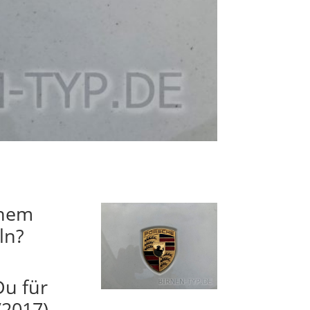
inem
ln?
Du für
/2017)