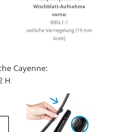
Wischblatt-Aufnahme
vorne:
RBSL1-1
seitliche Verriegelung (19 mm
breit)
che Cayenne:
2 H