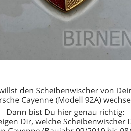
willst den Scheibenwischer von De
rsche Cayenne (Modell 92A) wechse
Dann bist Du hier genau richtig:
eigen Dir, welche Scheibenwischer 
n Cayenne (Baujahr 09/2010 bis 08