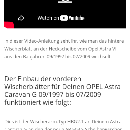
In dieser Video-Anleitung seht Ihr, wie man das hintere
Wischerblatt an der Heckscheibe vom Opel Astra VII
aus den Baujahren 09/1997 bis 07/2009 wechselt.
Der Einbau der vorderen
Wischerblätter für Deinen OPEL Astra
Caravan G 09/1997 bis 07/2009
funktioniert wie folgt:
Dies ist der Wischerarm-Typ HBG2-1 an Deinem Astra
Caravan G an den der neue AR 503 S Scheibenwischer