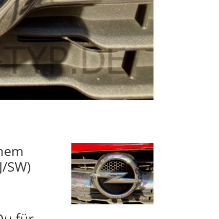
inem
-J/SW)
Du für