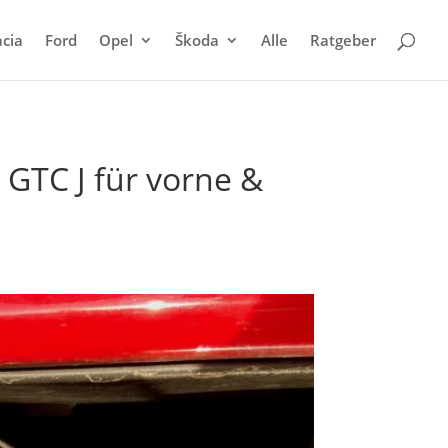
cia
Ford
Opel
Škoda
Alle
Ratgeber
GTC J für vorne &