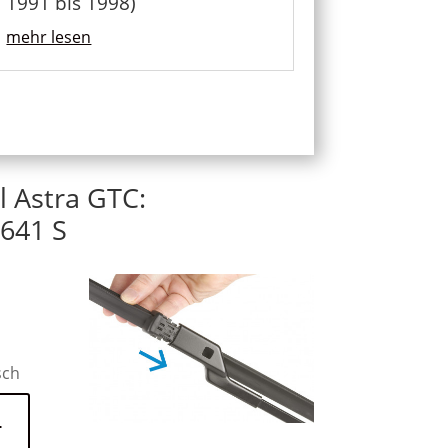
1991 bis 1998)
mehr lesen
l Astra GTC:
641 S
sch
n