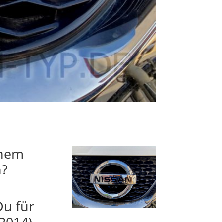
inem
n?
Du für
2014)