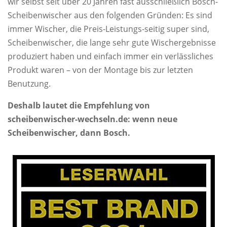
wir selbst seit über 20 Jahren fast ausschließlich Bosch-
Scheibenwischer aus den folgenden Gründen: Es sind
immer Wischer, die Preis-Leistungs-seitig super sind,
Scheibenwischer, die lange sehr gute Wischergebnisse
produziert haben und einfach immer ein verlässliches
Produkt waren – von der Montage bis zur letzten
Benutzung.
Deshalb lautet die Empfehlung von
scheibenwischer-wechseln.de: wenn neue
Scheibenwischer, dann Bosch.