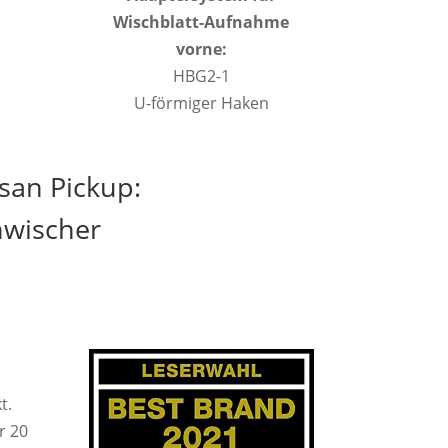
Wischblatt-Aufnahme
vorne:
HBG2-1
U-förmiger Haken
san Pickup:
nwischer
t.
r 20