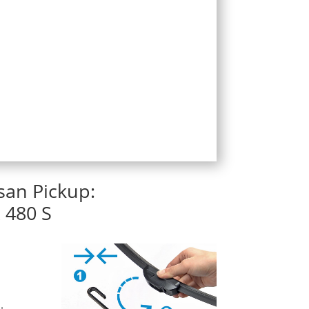
san Pickup:
 480 S