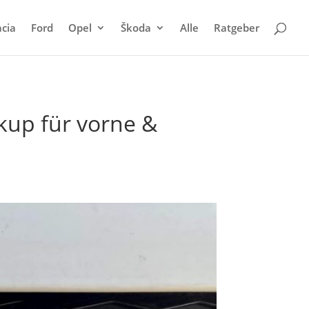
cia
Ford
Opel
Škoda
Alle
Ratgeber
kup für vorne &