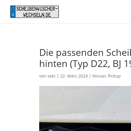
Die passenden Schei
hinten (Typ D22, BJ 1
von
sebi
|
22. März 2024
|
Nissan
,
Pickup