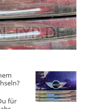
inem
chseln?
Du für
jahr