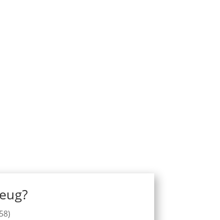
zeug?
58)