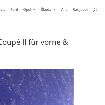
cia
Ford
Opel
Škoda
Alle
Ratgeber
oupé II für vorne &