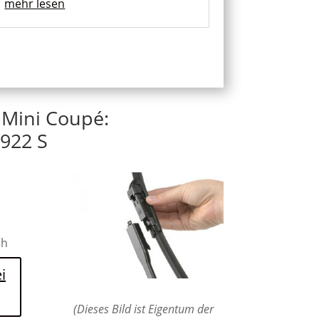
mehr lesen
 Mini Coupé:
922 S
ch
i
(Dieses Bild ist Eigentum der