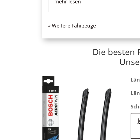
mehr lesen
« Ältere Einträge
Die besten 
Unse
Län
Län
Sch