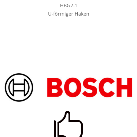
HBG2-1
U-förmiger Haken
