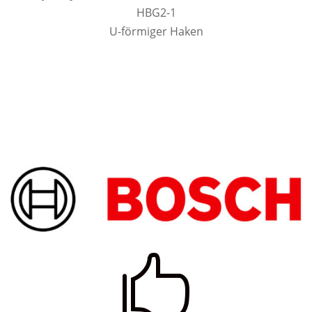
HBG2-1
U-förmiger Haken
