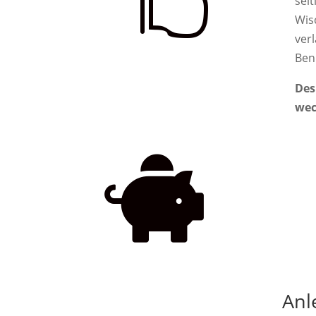

seit
Wis
ver
Ben
Des
wec

Anl