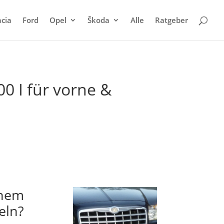
cia
Ford
Opel
Škoda
Alle
Ratgeber
0 I für vorne &
inem
eln?