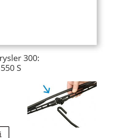
ysler 300:
550 S
i