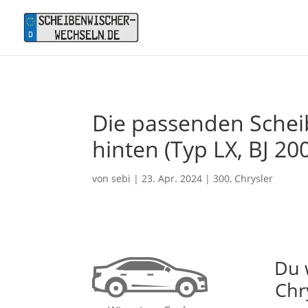
Die passenden Scheib
hinten (Typ LX, BJ 20
von
sebi
|
23. Apr. 2024
|
300
,
Chrysler
Du 
Chr