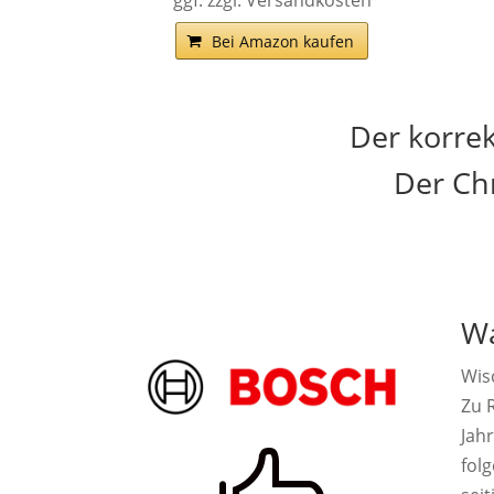
ggf. zzgl. Versandkosten
Bei Amazon kaufen
Der korre
Der Ch
Wa
Wis
Zu R
Jah
fol