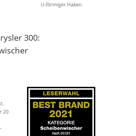
U-förmiger Haken
ysler 300:
wischer
t.
r 20
-