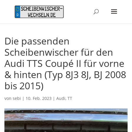
Die passenden
Scheibenwischer für den
Audi TTS Coupé II für vorne
& hinten (Typ 8J3 8J, BJ 2008
bis 2015)
von
sebi
|
10. Feb. 2023
|
Audi
,
TT