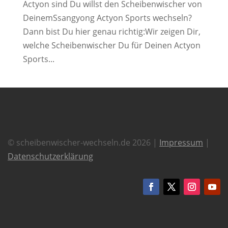
Actyon sind Du willst den Scheibenwischer von
DeinemSsangyong Actyon Sports wechseln?
Dann bist Du hier genau richtig:Wir zeigen Dir,
welche Scheibenwischer Du für Deinen Actyon
Sports...
© scheibenwischer-wechseln.de 2026 |
Impressum
|
Datenschutzerklärung