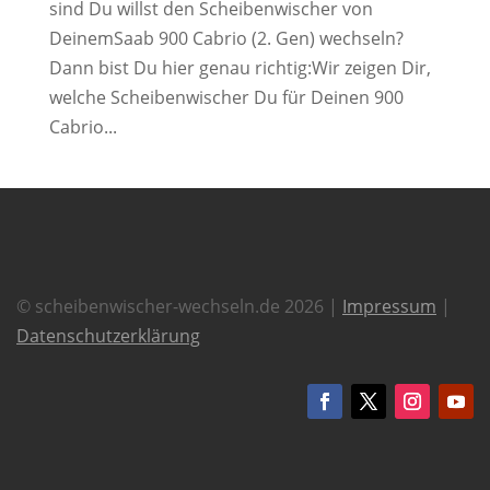
sind Du willst den Scheibenwischer von
DeinemSaab 900 Cabrio (2. Gen) wechseln?
Dann bist Du hier genau richtig:Wir zeigen Dir,
welche Scheibenwischer Du für Deinen 900
Cabrio...
© scheibenwischer-wechseln.de 2026 |
Impressum
|
Datenschutzerklärung