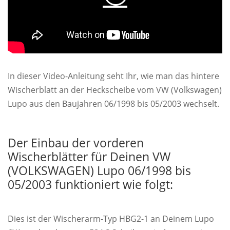
In dieser Video-Anleitung seht Ihr, wie man das hintere
Wischerblatt an der Heckscheibe vom VW (Volkswagen)
Lupo aus den Baujahren 06/1998 bis 05/2003 wechselt.
Der Einbau der vorderen
Wischerblätter für Deinen VW
(VOLKSWAGEN) Lupo 06/1998 bis
05/2003 funktioniert wie folgt:
Dies ist der Wischerarm-Typ HBG2-1 an Deinem Lupo