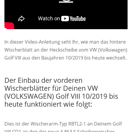
In dieser Video-Anleitung seht Ihr, wie man das hintere
Wischerblatt an der Heckscheibe vom VW (Volkswagen)
Golf VIII aus den Baujahren 10/2019 bis heute wechselt.
Der Einbau der vorderen
Wischerblätter für Deinen VW
(VOLKSWAGEN) Golf VIII 10/2019 bis
heute funktioniert wie folgt:
Dies ist der Wischerarm-Typ RBTL2-1 an Deinem Golf
VIII CD1 an den der neue A 863 S Scheibenwischer