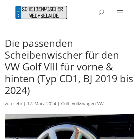
Die passenden
Scheibenwischer für den
VW Golf VIII für vorne &
hinten (Typ CD1, BJ 2019 bis
2024)
von
sebi
|
12. März 2024
|
Golf
,
Volkswagen VW