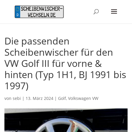
Die passenden
Scheibenwischer für den
VW Golf III für vorne &
hinten (Typ 1H1, BJ 1991 bis
1997)
von
sebi
|
13. März 2024
|
Golf
,
Volkswagen VW