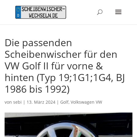
Die passenden
Scheibenwischer für den
VW Golf II für vorne &
hinten (Typ 19;1G1;1G4, BJ
1986 bis 1992)
von
sebi
|
13. März 2024
|
Golf
,
Volkswagen VW