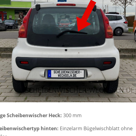
ge Scheibenwischer Heck:
300 mm
eibenwischertyp hinten:
Einzelarm Bügelwischblatt ohne