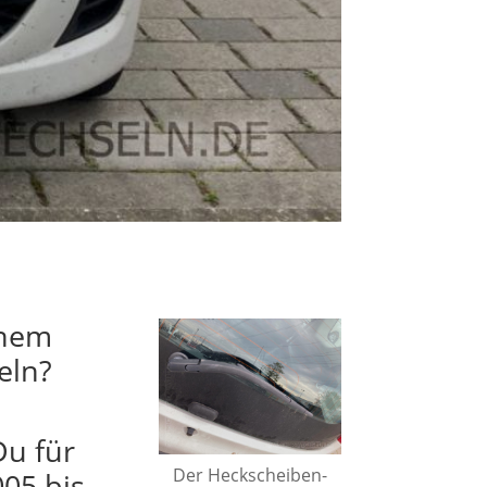
inem
eln?
Du für
Der Heck­scheiben­
05 bis