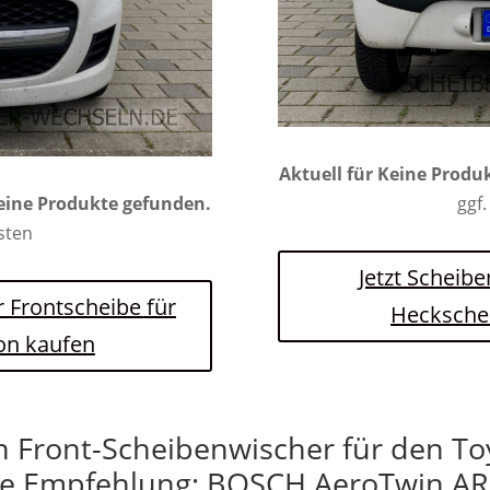
Aktuell für
Keine Produ
eine Produkte gefunden.
ggf.
osten
Jetzt Scheibe
r Frontscheibe für
Hecksche
on kaufen
n Front-Scheibenwischer für den To
e Empfehlung: BOSCH AeroTwin AR