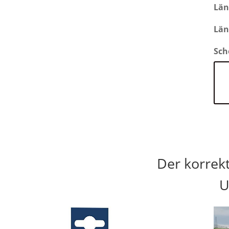
Län
Län
Sch
Der korrek
U