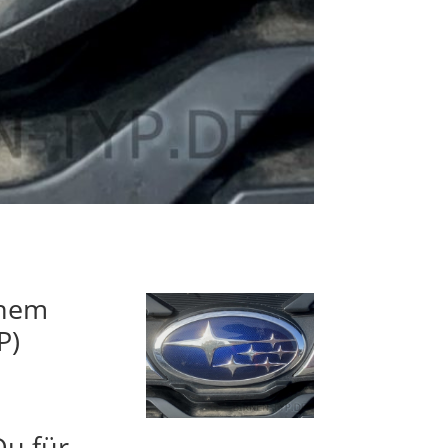
inem
P)
Du für