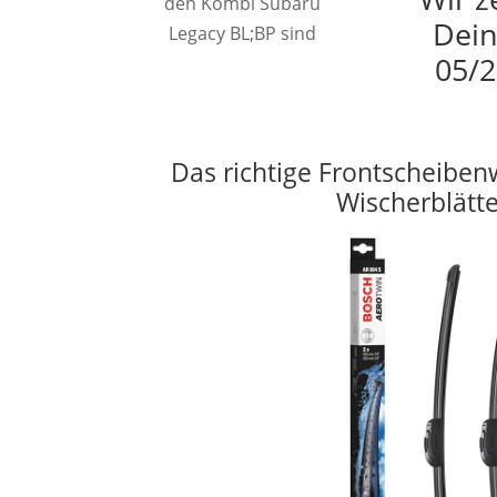
den Kombi Subaru
Dein
Legacy BL;BP sind
05/2
Das richtige Frontscheiben
Wischerblätt