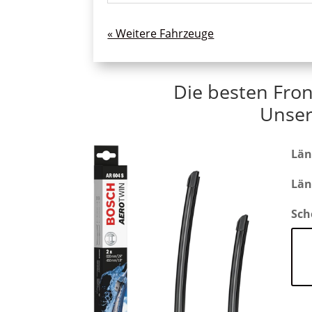
« Ältere Einträge
Die besten Fro
Unser
Län
Län
Sch