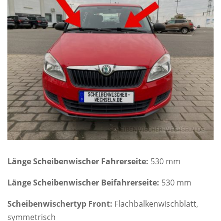
Länge Scheibenwischer Fahrerseite:
530 mm
Länge Scheibenwischer Beifahrerseite:
530 mm
Scheibenwischertyp Front:
Flachbalkenwischblatt,
symmetrisch