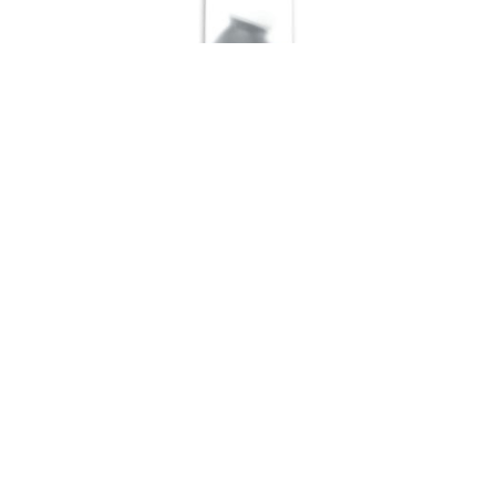
Verhindere Festkleben oder Festfrieren der Türgummis
Deines Škoda Fabia II 2 mit unserer
Gummipflegemittel-Empfehlung von Sonax.
Preis nicht verfügbar
ggf. zzgl. Versandkosten