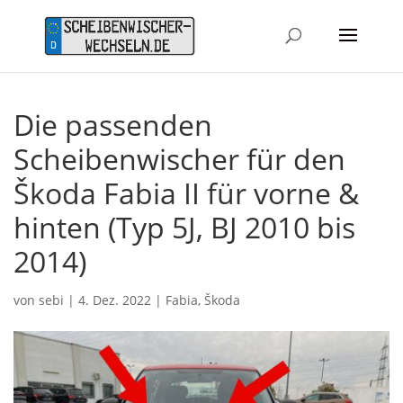
Die passenden
Scheibenwischer für den
Škoda Fabia II für vorne &
hinten (Typ 5J, BJ 2010 bis
2014)
von
sebi
|
4. Dez. 2022
|
Fabia
,
Škoda