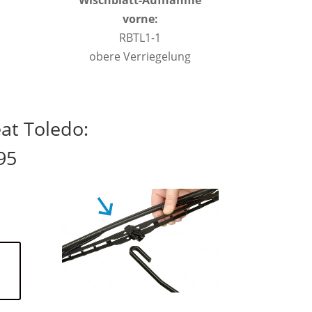
Wischblatt-Aufnahme
vorne:
RBTL1-1
obere Verriegelung
at Toledo:
95