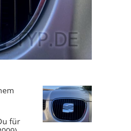
inem
Du für
2009)