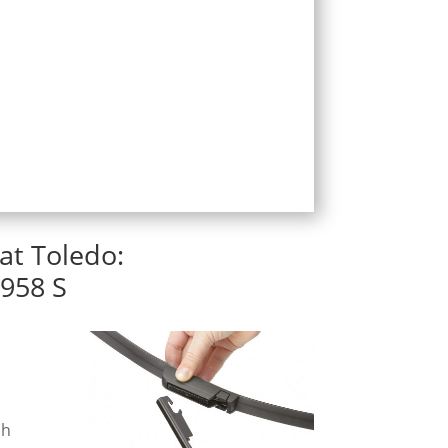
at Toledo:
958 S
ch