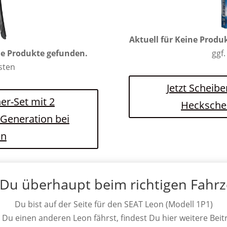
Aktuell für
Keine Produ
e Produkte gefunden.
ggf.
osten
Jetzt Scheibe
er-Set mit 2
Hecksche
 Generation bei
en
 Du überhaupt beim richtigen Fahr
Du bist auf der Seite für den SEAT Leon (Modell 1P1)
s Du einen anderen Leon fährst, findest Du hier weitere Beit