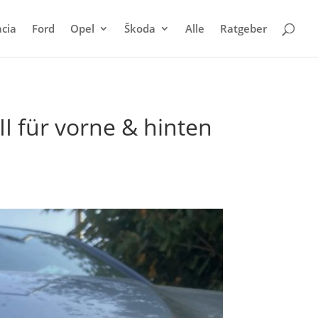
cia
Ford
Opel
Škoda
Alle
Ratgeber
I für vorne & hinten