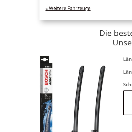
« Ältere Einträge
Die best
Unse
Län
Län
Sch