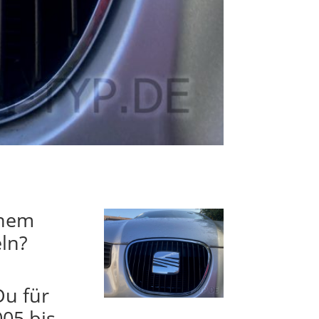
inem
eln?
Du für
05 bis