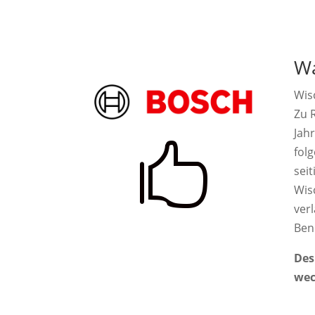
Wa
Wis
Zu R
Jah

fol
seit
Wis
ver
Ben
Des
wec