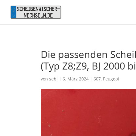
Die passenden Schei
(Typ Z8;Z9, BJ 2000 b
von
sebi
|
6. März 2024
|
607
,
Peugeot