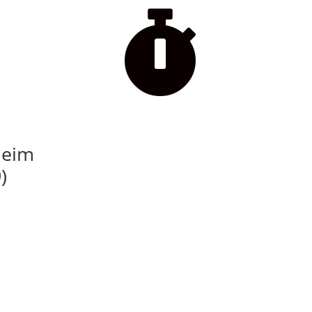

beim
)