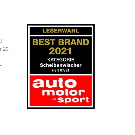
t.
r 20
-