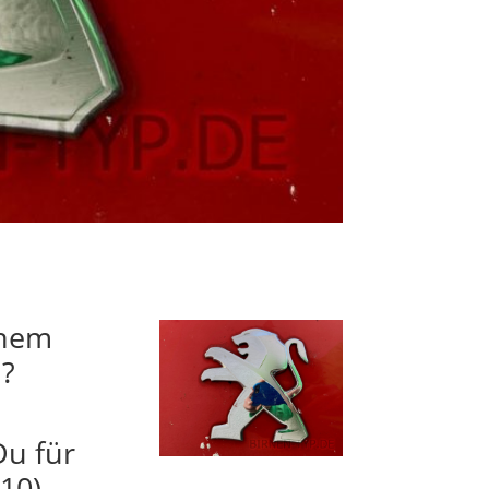
inem
n?
Du für
10)