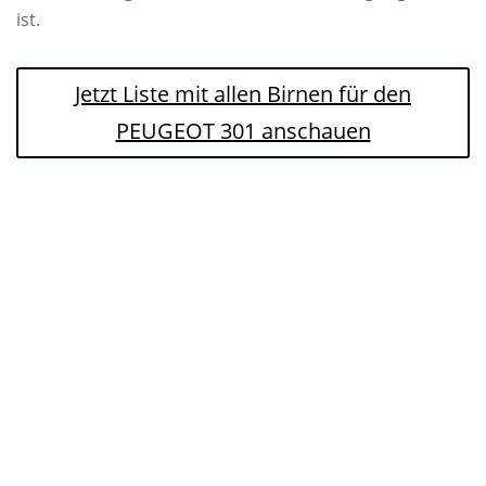
ist.
Jetzt Liste mit allen Birnen für den
PEUGEOT 301 anschauen
Letzte Aktualisierung am 6.08.2026 / Die ausgehenden Links sind sogenannte
Affiliate-Links (bspw. verdienen wir als Amazon-Partner an qualifizierten
Verkäufen). Kaufst Du über einen solchen Link ein, erhalten wir eine Provision -
selbstverständlich ohne Mehrkosten für Dich. Wenn Ihr diese Links nutzt,
bedanken wir uns herzlich! / Bilder von der Amazon Product Advertising API.