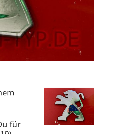
inem
Du für
19)