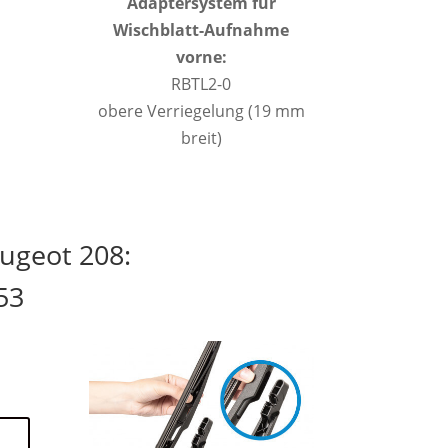
Adaptersystem für
Wischblatt-Aufnahme
vorne:
RBTL2-0
obere Verriegelung (19 mm
breit)
ugeot 208:
53