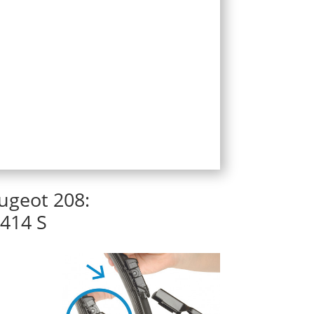
ugeot 208:
414 S