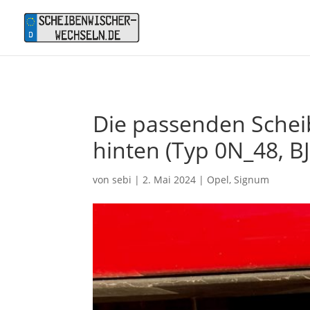
Die passenden Schei
hinten (Typ 0N_48, BJ
von
sebi
|
2. Mai 2024
|
Opel
,
Signum