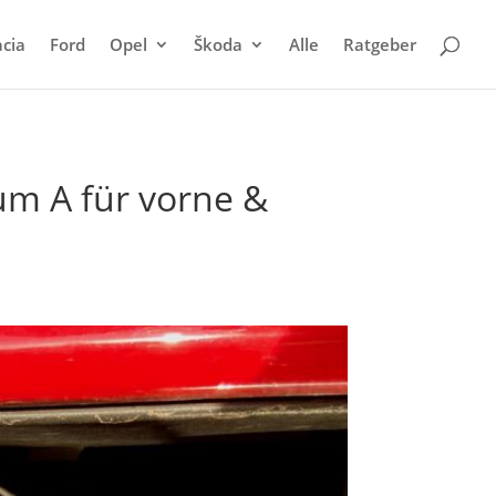
cia
Ford
Opel
Škoda
Alle
Ratgeber
um A für vorne &