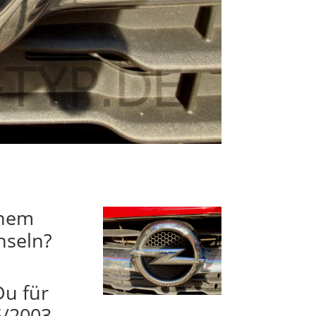
inem
hseln?
Du für
5/2003