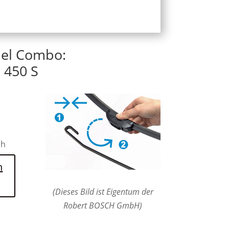
pel Combo:
 450 S
ch
n
(Dieses Bild ist Eigentum der
Robert BOSCH GmbH)