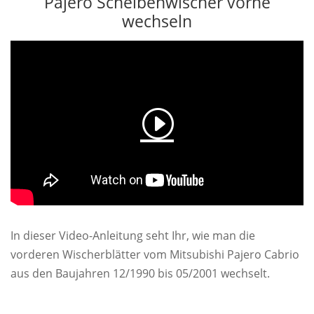
Pajero Scheibenwischer vorne
wechseln
In dieser Video-Anleitung seht Ihr, wie man die
vorderen Wischerblätter vom Mitsubishi Pajero Cabrio
aus den Baujahren 12/1990 bis 05/2001 wechselt.