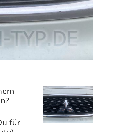
inem
ln?
Du für
ute)