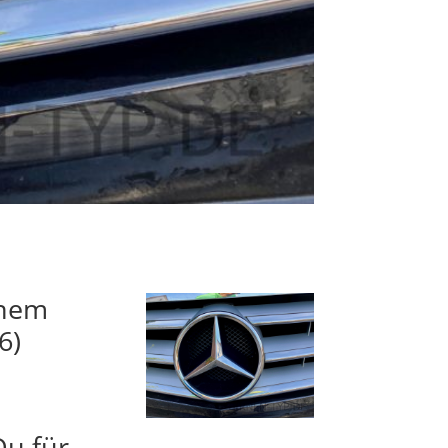
inem
6)
Du für