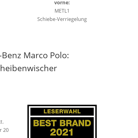
vorne:
METL1
Schiebe-Verriegelung
-Benz Marco Polo:
cheibenwischer
t.
r 20