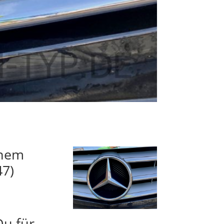
inem
47)
Du für