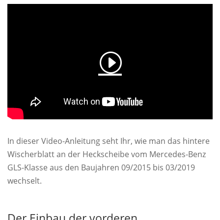
In dieser Video-Anleitung seht Ihr, wie man das hintere
Wischerblatt an der Heckscheibe vom Mercedes-Benz
GLS-Klasse aus den Baujahren 09/2015 bis 03/2019
wechselt.
Der Einbau der vorderen