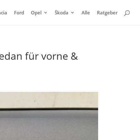
cia
Ford
Opel
Škoda
Alle
Ratgeber
edan für vorne &