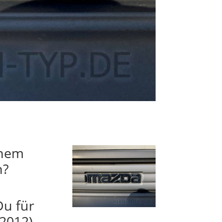
inem
n?
Du für
/2012)