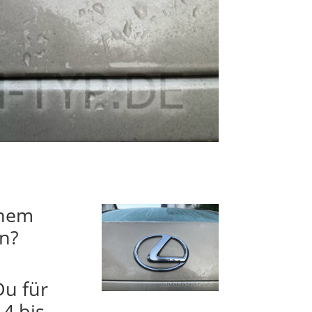
inem
ln?
Du für
4 bis