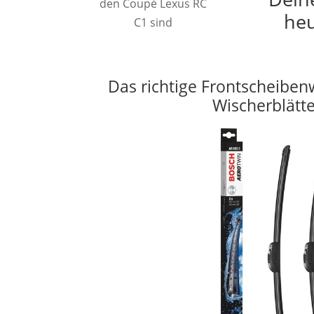
den Coupé Lexus RC
heu
C1 sind
Das richtige Frontscheiben
Wischerblätt