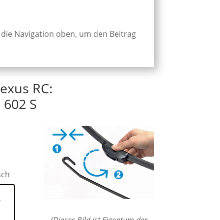
 die Navigation oben, um den Beitrag
Lexus RC:
 602 S
sch
i
(Dieses Bild ist Eigentum der