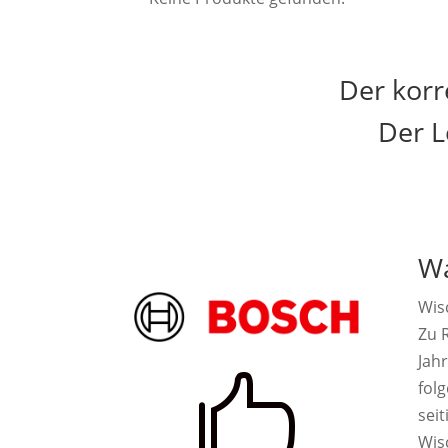
Der korr
Der L
Wa
Wis
Zu R
Jah

fol
seit
Wis