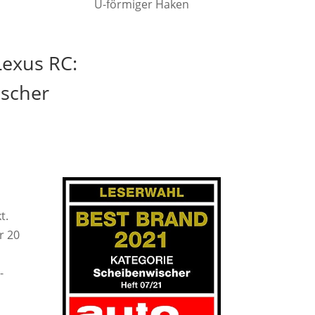
U-förmiger Haken
Lexus RC:
ischer
t.
r 20
-