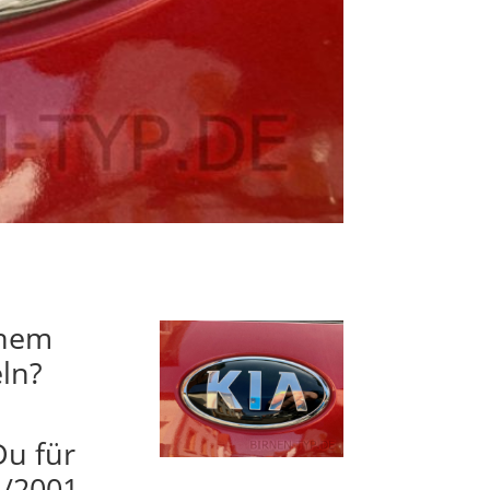
inem
eln?
Du für
1/2001