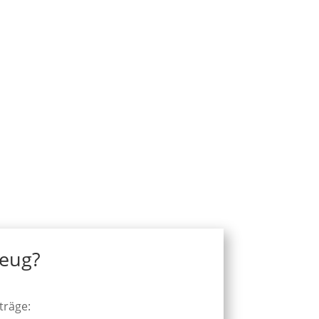
zeug?
träge: