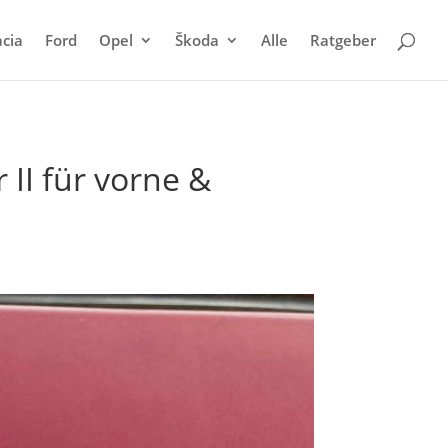
cia
Ford
Opel
Škoda
Alle
Ratgeber
II für vorne &