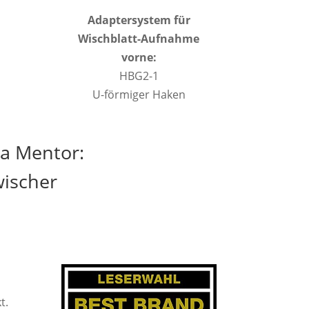
Adaptersystem für
Wischblatt-Aufnahme
vorne:
HBG2-1
U-förmiger Haken
ia Mentor:
wischer
t.