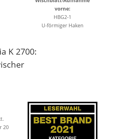
Wischblatt-Aufnahme
vorne:
HBG2-1
U-förmiger Haken
a K 2700:
ischer
t.
r 20