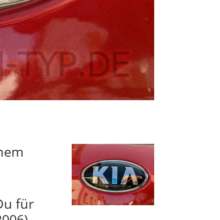
inem
Du für
2006)