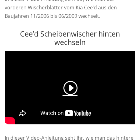
vorderen Wischerblätter vom Kia Cee’d aus den
Baujahren 11/2006 bis 06/2009 wechselt.
Cee’d Scheibenwischer hinten
wechseln
In dieser Video-Anleitung seht Ihr, wie man das hintere