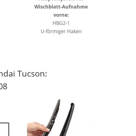
Wischblatt-Aufnahme
vorne:
HBG2-1
U-förmiger Haken
ndai Tucson:
08