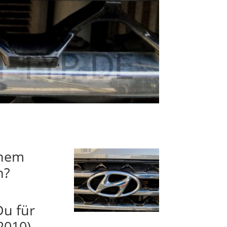
inem
n?
Du für
2010)